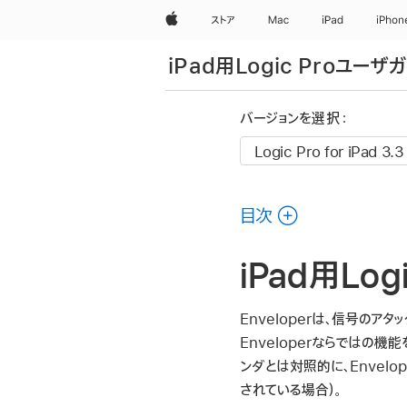
Apple
ストア
Mac
iPad
iPhon
iPad用Logic Proユーザ
バージョンを選択：
目次
iPad用Logi
Enveloperは、信号のア
Enveloperならではの
ンダとは対照的に、Envel
されている場合）。