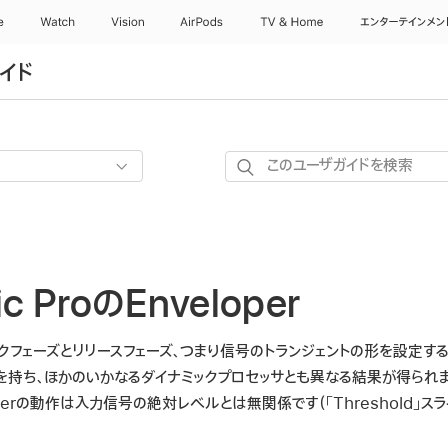
e
Watch
Vision
AirPods
TV & Home
エンターテインメン
ガイド
こ
の
ユ
ー
ザ
c ProのEnveloper
ガ
イ
ド
タックフェーズとリリースフェーズ、つまり信号の
トランジェント
の形を設定する
を
機能を持ち、ほかのいかなるダイナミックプロセッサとも異なる結果が得られ
検
operの動作は入力信号の絶対レベルとは無関係です（「Threshold」
索