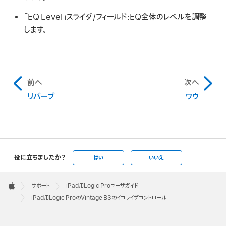
「EQ Level」スライダ/フィールド:
EQ全体のレベルを調整
します。
前へ
次へ
リバーブ
ワウ
役に立ちましたか？
はい
いいえ
Apple
Footer

サポート
iPad用Logic Proユーザガイド
Apple
iPad用Logic ProのVintage B3のイコライザコントロール