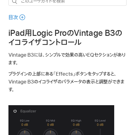
こ
の
ユ
目次
ー
iPad用Logic ProのVintage B3の
ザ
ガ
イコライザコントロール
イ
Vintage B3には、シンプルで効果の高いEQセクションがあり
ド
ます。
を
検
プラグインの上部にある「Effects」ボタンをタップすると、
索
Vintage B3のイコライザのパラメータの表示と調整ができま
す。