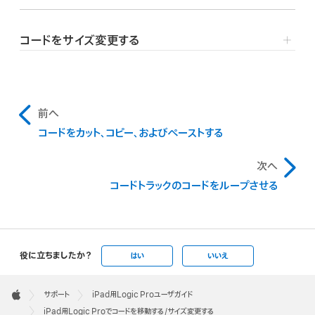
いよう、コードの中央からドラッグしてください。
Logic Proで、新しい位置まで左右にコードをドラッグし
ます。
コードをサイズ変更する
Logic Proのトラック領域のメニューバーで「トリム」ボタ
ン
をタップします（まだ有効になっていない場合）。
コードをタップして選択します。
前へ
コードをカット、コピー、およびペーストする
コードの左端または右端をタッチして押さえたままにして
から、ドラッグしてコードを短くまたは長くします。
次へ
コードトラックのコードをループさせる
役に立ちましたか？
はい
いいえ
Apple
Footer

サポート
iPad用Logic Proユーザガイド
Apple
iPad用Logic Proでコードを移動する/サイズ変更する