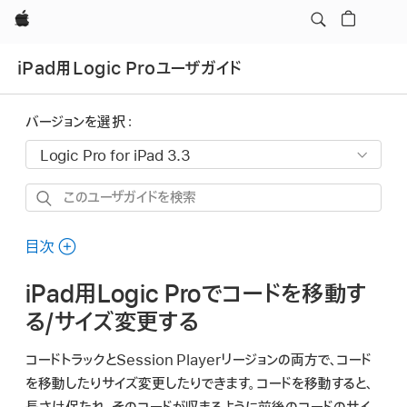
Apple
iPad用Logic Proユーザガイド
バージョンを選択：
こ
の
ユ
目次
ー
iPad用Logic Proでコードを移動す
ザ
ガ
る/サイズ変更する
イ
コードトラックとSession Playerリージョンの両方で、コード
ド
を移動したりサイズ変更したりできます。コードを移動すると、
を