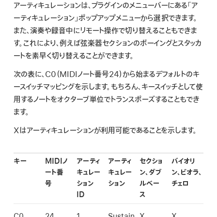
検
アーティキュレーションは、プラグインのメニューバーにある「ア
索
ーティキュレーション」ポップアップメニューから選択できます。
また、演奏や録音中にリモート操作で切り替えることもできま
す。これにより、例えば弦楽器セクションのボーイングとスタッカ
ートを素早く切り替えることができます。
次の表に、C0（MIDIノート番号24）から始まるデフォルトのキ
ースイッチマッピングを示します。もちろん、キースイッチとして使
用するノートをオクターブ単位でトランスポーズすることもでき
ます。
Xはアーティキュレーションが利用可能であることを示します。
キー
MIDIノ
アーティ
アーティ
セクショ
バイオリ
ート番
キュレー
キュレー
ン、ダブ
ン、ビオラ、
号
ション
ション
ルベー
チェロ
ID
ス
C0
24
1
Sustain
X
X