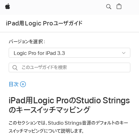
Apple
iPad用Logic Proユーザガイド
バージョンを選択：
こ
の
ユ
目次
ー
iPad用Logic ProのStudio Strings
ザ
ガ
のキースイッチマッピング
イ
このセクションでは、Studio Strings音源のデフォルトのキー
ド
スイッチマッピングについて説明します。
を