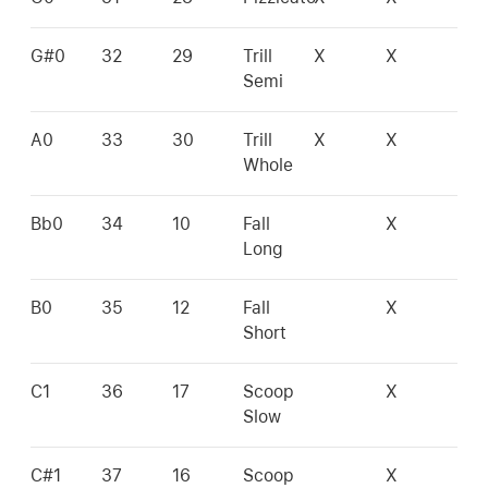
G#0
32
29
Trill
X
X
Semi
A0
33
30
Trill
X
X
Whole
Bb0
34
10
Fall
X
Long
B0
35
12
Fall
X
Short
C1
36
17
Scoop
X
Slow
C#1
37
16
Scoop
X