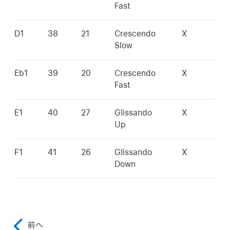
Fast
D1
38
21
Crescendo
X
Slow
Eb1
39
20
Crescendo
X
Fast
E1
40
27
Glissando
X
Up
F1
41
26
Glissando
X
Down
前へ