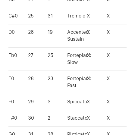
C#0
25
31
Tremolo
X
X
D0
26
19
Accented
X
X
Sustain
Eb0
27
25
Fortepiano
X
X
Slow
E0
28
23
Fortepiano
X
X
Fast
F0
29
3
Spiccato
X
X
F#0
30
2
Staccato
X
X
G0
31
28
Pizzicato
X
X