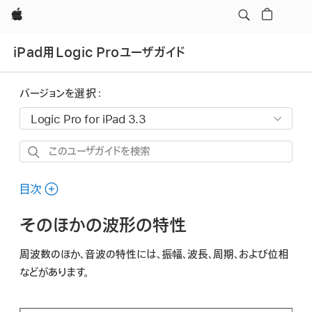
Apple
iPad用Logic Proユーザガイド
バージョンを選択：
こ
の
ユ
目次
ー
そのほかの波形の特性
ザ
ガ
周波数のほか、音波の特性には、
振幅、波長、周期
、および
位相
イ
などがあります。
ド
を