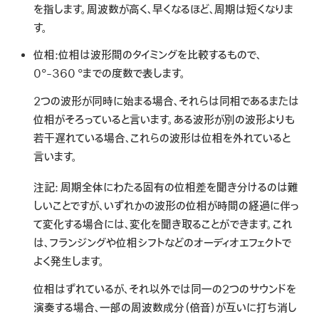
を指します。周波数が高く、早くなるほど、周期は短くなりま
す。
位相:
位相は波形間のタイミングを比較するもので、
0°-360 °までの度数で表します。
2つの波形が同時に始まる場合、それらは
同相
であるまたは
位相がそろっている
と言います。ある波形が別の波形よりも
若干遅れている場合、これらの波形は
位相を外れている
と
言います。
注記:
周期全体にわたる固有の位相差を聞き分けるのは難
しいことですが、いずれかの波形の位相が時間の経過に伴っ
て変化する場合には、変化を聞き取ることができます。これ
は、
フランジング
や
位相シフト
などのオーディオエフェクトで
よく発生します。
位相はずれているが、それ以外では同一の2つのサウンドを
演奏する場合、一部の周波数成分（倍音）が互いに打ち消し