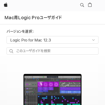
Apple
Mac用Logic Proユーザガイド
バージョンを選択：
こ
の
ユ
ー
ザ
ガ
イ
ド
を