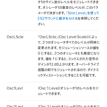
タ1の
サイン波
のレベルをモジュレートできま
す。オシレータ1の基音のレベルが、このパラ
メータで決まります。
「Sine Level」を使って
ES2サウンドに磨きをかける
を参照してくだ
さい。
OscLScle
「OscLScle」（Osc Level Scale）によっ
て、
3つのオシレータすべて
のレベルが同時に
変更されます。モジュレーションソースの値を
0
にすると、3つのオシレータとも無音になり
ます。値を
1
にすると、ミックスされた信号の
ゲインが12 dB上がります。オーバードライブ
段階の
前
でモジュレートされるので、ダイナミ
ックディストーションにすることも可能です。
Osc1Levl
（Osc 1 Level）オシレータ1のレベルをモジ
ュレートできます。
Osc2Levl
（Osc 2 Level）オシレータ2のレベルをモジ