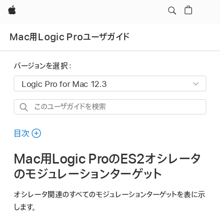
Apple
Mac用Logic Proユーザガイド
バージョンを選択：
こ
の
ユ
目次
ー
Mac用Logic ProのES2オシレータ
ザ
ガ
のモジュレーションターゲット
イ
オシレータ関連のすべてのモジュレーションターゲットを表に示
ド
します。
を