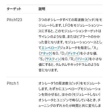
検
索
ターゲット
説明
Pitch123
3つのオシレータすべての周波数（ピッチ）をモ
ジュレートします。LFOをモジュレーションソー
スにすると、このモジュレーションターゲットは
サイレンのような音、またはビブラートのかか
った音になります。モジュレーションソースとし
て
エンベロープ
ジェネレータを指定し、「A」
（
アタック
）を0、「D」（
ディケイ
）を小さな値、
「S」（
サスティン
）を0、「R」（
リリース
）を小さな
値にすると、タムタムやキックドラムのような
音になります。
Pitch 1
オシレータ1の周波数（ピッチ）をモジュレート
します。わずかにエンベロープモジュレーショ
ンを効かせると、ほかの（モジュレートしない）
オシレータとユニゾンで鳴らしているとき、チ
ューニングのずれかたが時間と共に変化しま