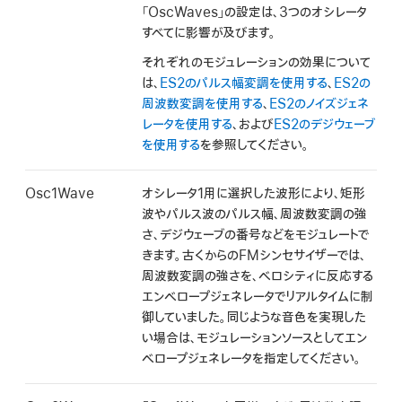
「OscWaves」の設定は、3つのオシレータ
すべてに影響が及びます。
それぞれのモジュレーションの効果について
は、
ES2のパルス幅変調を使用する
、
ES2の
周波数変調を使用する
、
ES2のノイズジェネ
レータを使用する
、および
ES2のデジウェーブ
を使用する
を参照してください。
Osc1Wave
オシレータ1用に選択した波形により、矩形
波やパルス波のパルス幅、周波数変調の強
さ、デジウェーブの番号などをモジュレートで
きます。古くからのFMシンセサイザーでは、
周波数変調の強さを、ベロシティに反応する
エンベロープジェネレータでリアルタイムに制
御していました。同じような音色を実現した
い場合は、モジュレーションソースとしてエン
ベロープジェネレータを指定してください。