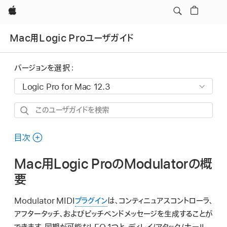
Apple
Mac用Logic Proユーザガイド
バージョンを選択：
こ
の
ユ
目次
ー
Mac用Logic ProのModulatorの概
ザ
ガ
要
イ
Modulator MIDI
プラグイン
は、コンティニュアスコントローラ、
ド
アフタータッチ、およびピッチベンドメッセージを生成することが
を