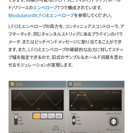
できます。同期が可能なLFO 1つと、ディレイ/アタック/ホール
検
ド/リリースの
エンベロープ
1つで構成されています。
索
ModulatorのLFO
と
エンベロープ
を参照してください。
LFOとエンベロープの両方を、コンティニュアスコントローラ、ア
フタータッチ、同じチャンネルストリップにあるプラグインのパラ
メータ、またはピッチベンドメッセージに割り当てることができ
ます。また、LFOとエンベロープの継続的な出力に対してステッ
プ幅を指定できるので、旧式のサンプル&ホールド回路を思わ
せるモジュレーションが実現します。