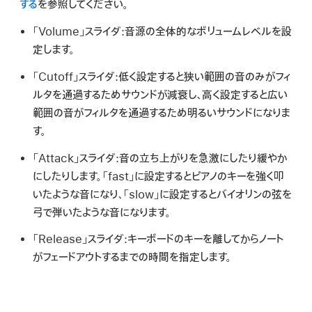
検
する
を参照してください。
索
「Volume」スライダ:
音源の全体的なボリュームレベルを設
定します。
「Cutoff」スライダ:
低く設定すると狭い範囲の音のみがフィ
ルタを通過するためサウンドが減衰し、高く設定すると広い
範囲の音がフィルタを通過するため明るいサウンドになりま
す。
「Attack」スライダ:
音の立ち上がりを急激にしたり緩やか
にしたりします。「fast」に設定するとピアノのキーを強く叩
いたような音になり、「slow」に設定するとバイオリンの弦を
弓で弾いたような音になります。
「Release」スライダ:
キーボードのキーを離してからノート
がフェードアウトするまでの時間を指定します。