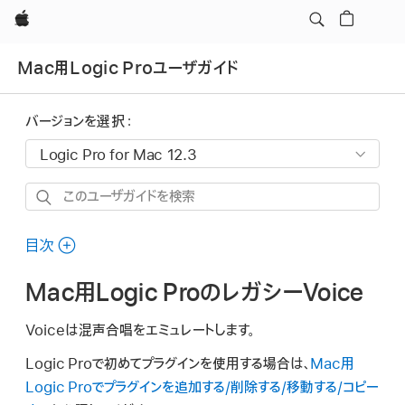
Apple
Mac用Logic Proユーザガイド
バージョンを選択：
こ
の
ユ
目次
ー
Mac用Logic ProのレガシーVoice
ザ
ガ
Voiceは混声合唱をエミュレートします。
イ
ド
Logic Proで初めてプラグインを使用する場合は、
Mac用
を
Logic Proでプラグインを追加する/削除する/移動する/コピー