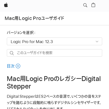
Apple
Mac用Logic Proユーザガイド
バージョンを選択：
こ
の
ユ
目次
ー
Mac用Logic ProのレガシーDigital
ザ
ガ
Stepper
イ
Digital StepperはES2ベースの音源で、いくつかの音をステ
ド
ップを踏むように段階的に鳴らすデジタルシンセサイザーです。
を