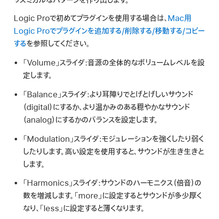
リズミカルなパターンを作り出します。
検
索
Logic Proで初めてプラグインを使用する場合は、
Mac用
Logic Proでプラグインを追加する/削除する/移動する/コピー
する
を参照してください。
「Volume」スライダ:
音源の全体的なボリュームレベルを設
定します。
「Balance」スライダ:
より耳障りでとげとげしいサウンド
（digital）にするか、より温かみのある穏やかなサウンド
（analog）にするかのバランスを設定します。
「Modulation」スライダ:
モジュレーションを強くしたり弱く
したりします。高い設定を使用すると、サウンドが生き生きと
します。
「Harmonics」スライダ:
サウンドのハーモニクス（倍音）の
数を増減します。「
more
」に設定するとサウンドが多少厚く
なり、「
less
」に設定すると薄くなります。