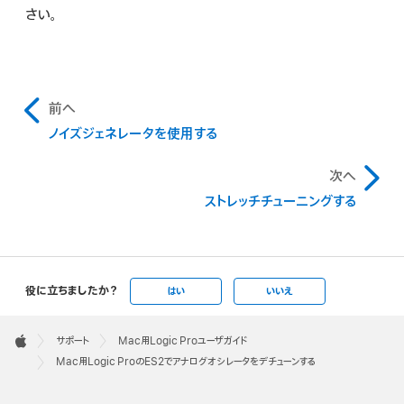
さい。
前へ
ノイズジェネレータを使用する
次へ
ストレッチチューニングする
役に立ちましたか？
はい
いいえ
Apple
Footer

サポート
Mac用Logic Proユーザガイド
Apple
Mac用Logic ProのES2でアナログオシレータをデチューンする