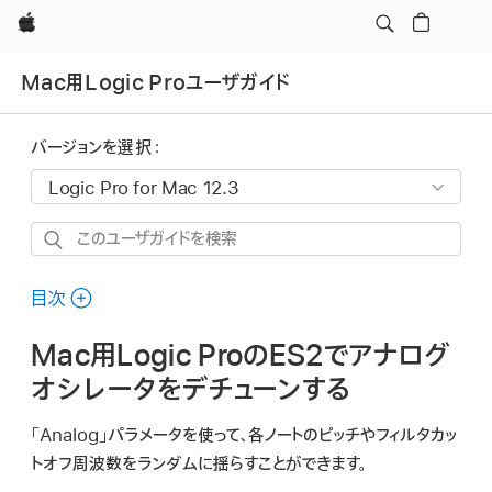
Apple
Mac用Logic Proユーザガイド
バージョンを選択：
こ
の
ユ
目次
ー
Mac用Logic ProのES2でアナログ
ザ
ガ
オシレータをデチューンする
イ
「Analog」パラメータを使って、各ノートのピッチやフィルタカッ
ド
トオフ周波数をランダムに揺らすことができます。
を