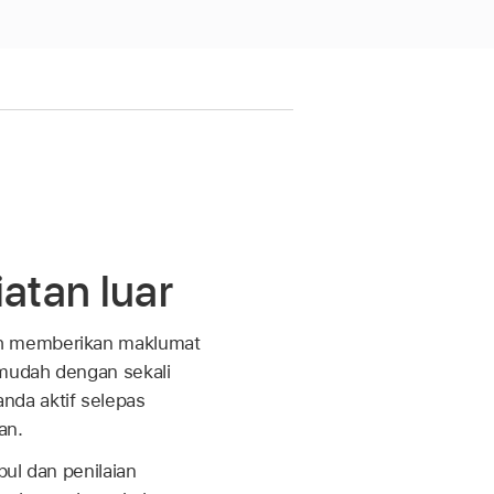
atan luar
eh memberikan maklumat
 mudah dengan sekali
da aktif selepas
an.
bul dan penilaian