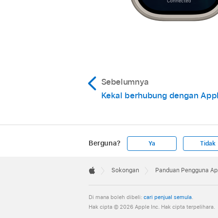
Sebelumnya
Kekal berhubung dengan App
Berguna?
Ya
Tidak
Apple
Footer

Sokongan
Panduan Pengguna Ap
Apple
Di mana boleh dibeli:
cari penjual semula
.
Hak cipta © 2026 Apple Inc. Hak cipta terpelihara.