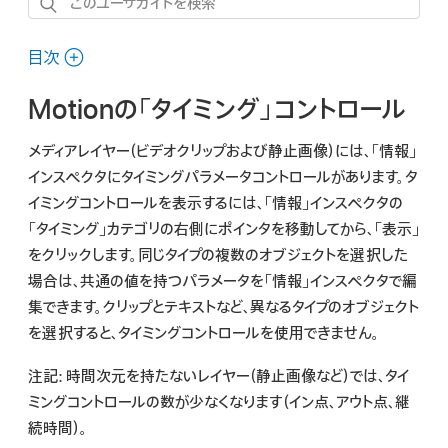
こ
の
ユ
目次
ー
Motionの「タイミング」コントロール
ザ
ガ
メディアレイヤー（ビデオクリップおよび静止画像）には、「情報」
イ
インスペクタにタイミングパラメータコントロールがあります。タ
ド
イミングコントロールを表示するには、「情報」インスペクタの
を
「タイミング」カテゴリの右側にポインタを移動してから、「表示」
検
をクリックします。同じタイプの複数のオブジェクトを選択した
索
場合は、共通の値を持つパラメータを「情報」インスペクタで編
集できます。クリップとテキストなど、異なるタイプのオブジェクト
を選択すると、タイミングコントロールを使用できません。
注記:
時間次元を持たないレイヤー（静止画像など）では、タイ
ミングコントロールの数が少なくなります（イン点、アウト点、継
続時間）。