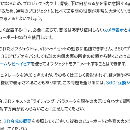
とになるため、プロジェクト内で上、背後、下に何があるかを常に意識する必
するため、通常のプロジェクトに比べてZ空間の役割が非常に大きくなり
で考えるとよいでしょう。
しく配置するには、必要に応じて、普段はあまり使用しない
カメラ表示
と
ューポートなど）を使用します。
されたオブジェクトは、VRヘッドセットの動きに追随できません。360°
、360°ビデオをパンしても球の内側表面の所定の位置から動くことはあ
ーム
や
ビヘイビア
を使ってオブジェクトをアニメートすることはできます。
ジェネレータを追加できますが、その多くは正しく投影されず、継ぎ目や不
像度で表示されることもあります。この問題を避けるには、
360°互換
合、3Dテキストの「ライティング」パラメータを現在の表示に合わせて調
射す方向が変わらないことに注意してください。
、
3D合成の概要
を参照してください。複数のビューポートと各種のカ
照してください。