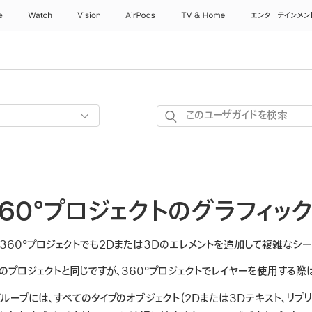
e
Watch
Vision
AirPods
TV & Home
エンターテインメン
こ
の
ユ
ー
ザ
の360°プロジェクトのグラフィッ
ガ
イ
ド
360°プロジェクトでも2Dまたは3Dのエレメントを追加して複雑なシー
を
プロジェクトと同じですが、360°プロジェクトでレイヤーを使用する際
検
索
グループには、すべてのタイプのオブジェクト（2Dまたは3Dテキスト、リプリ