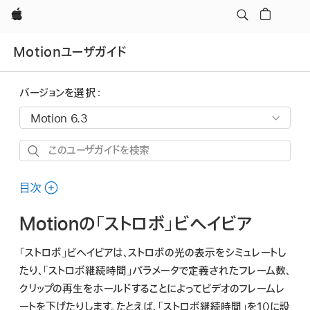
Apple
Motionユーザガイド
バージョンを選択：
こ
の
ユ
目次
ー
Motionの「ストロボ」ビヘイビア
ザ
ガ
「ストロボ」ビヘイビアは、ストロボの光の表示をシミュレートし
イ
たり、「ストロボ継続時間」パラメータで定義されたフレーム数、
ド
クリップの再生をホールドすることによってビデオのフレームレ
を
ートを下げたりします。たとえば、「ストロボ継続時間」を10に設