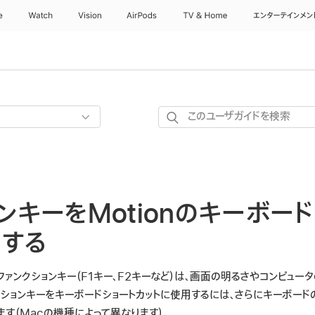
e
Watch
Vision
AirPods
TV & Home
エンターテインメン
こ
の
ユ
ー
ザ
ンキーをMotionのキーボー
ガ
イ
用する
ド
を
ファンクションキー（F1キー、F2キーなど）は、画面の明るさやコンピュー
検
ションキーをキーボードショートカットに使用するには、さらにキーボード
索
す（Macの機種によって異なります）。