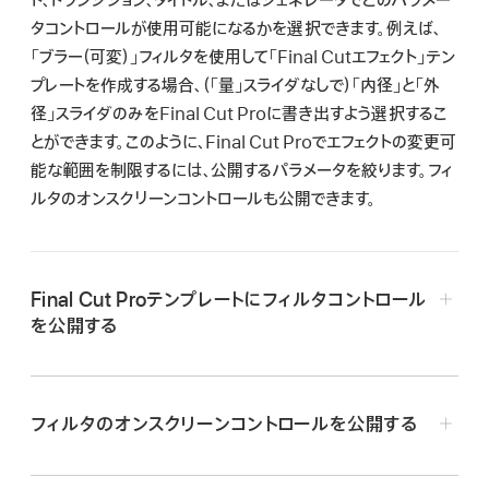
ト、トランジション、タイトル、またはジェネレータでどのパラメー
検
タコントロールが使用可能になるかを選択できます。例えば、
索
「ブラー（可変）」フィルタを使用して「Final Cutエフェクト」テン
プレートを作成する場合、（「量」スライダなしで）「内径」と「外
径」スライダのみをFinal Cut Proに書き出すよう選択するこ
とができます。このように、Final Cut Proでエフェクトの変更可
能な範囲を制限するには、
公開
するパラメータを絞ります。フィ
ルタのオンスクリーンコントロールも公開できます。
Final Cut Proテンプレートにフィルタコントロール
を公開する
Motionで開いているFinal Cut Proテンプレートプロジ
ェクトで、適用されているフィルタを選択します。
フィルタのオンスクリーンコントロールを公開する
「フィルタ」インスペクタで以下のいずれかの操作を行いま
す:
Motionで開いているFinal Cutテンプレートプロジェクト