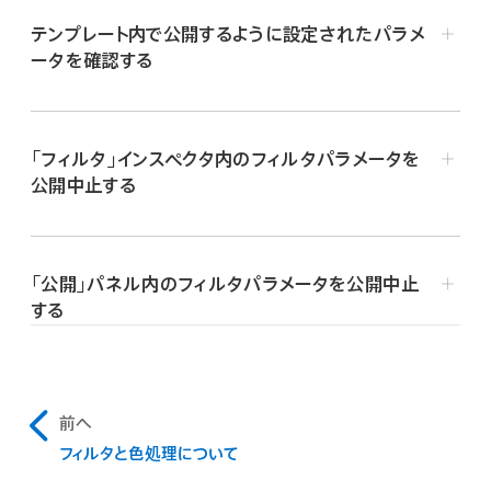
で、適用されているフィルタを選択します。
テンプレート内で公開するように設定されたパラメ
アニメーションメニュー（ポインタをパラメータ行の右
「フィルタ」インスペクタで、「OSCを公開」チェックボック
ータを確認する
側で動かしたときに表示される下向きの矢印）をクリ
スを選択します。
ックしてから、ポップアップメニューから「公開」を選択
Motionの「レイヤー」リストで、プロジェクトオブジェクト
します。
（リストの一番上にあります）をクリックします。
「フィルタ」インスペクタ内のフィルタパラメータを
「プロジェクト」インスペクタで、「公開」をクリックします。
Controlキーを押しながらパラメータ名をクリックし
公開中止する
てから、ショートカットメニューで「公開」を選択します。
公開するように設定されたすべてのパラメータ（すべての
Motionの「フィルタ」インスペクタで以下のいずれかの操
オブジェクトタイプ）が、「公開」パネルに表示されます。
作を行います:
「公開」パネル内のフィルタパラメータを公開中止
注記:
公開されたフィルタのオンスクリーンコントロールは
する
アニメーションメニュー（ポインタをパラメータ行の右
「公開」パネルには表示されません。
側で動かしたときに表示される下向きの矢印）をクリ
Motionの「レイヤー」リストで「プロジェクト」オブジェクト
ックしてから、ポップアップメニューから「公開中止」を
をクリックします。
選択します。
「プロジェクト」インスペクタで「公開」をクリックしてから、
前へ
以下のいずれかの操作を行います:
Controlキーを押しながらパラメータ名をクリックし
フィルタと色処理について
てから、ショートカットメニューで「公開中止」を選択し