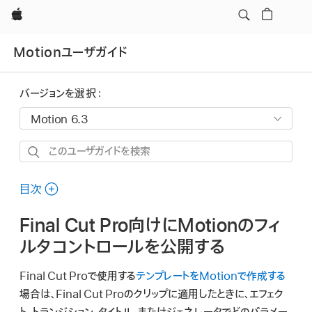
Apple
Motionユーザガイド
バージョンを選択：
こ
の
ユ
目次
ー
Final Cut Pro向けにMotionのフィ
ザ
ガ
ルタコントロールを公開する
イ
Final Cut Proで使用する
テンプレートをMotionで作成する
ド
場合は、Final Cut Proのクリップに適用したときに、エフェク
を