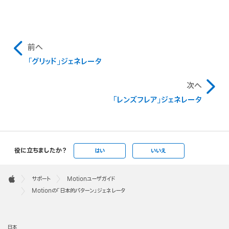
前へ
「グリッド」ジェネレータ
次へ
「レンズフレア」ジェネレータ
役に立ちましたか？
はい
いいえ
Apple
Footer

サポート
Motionユーザガイド
Apple
Motionの「日本的パターン」ジェネレータ
日本