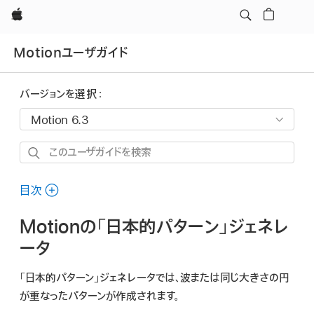
Apple
Motionユーザガイド
バージョンを選択：
こ
の
ユ
目次
ー
Motionの「日本的パターン」ジェネレ
ザ
ガ
ータ
イ
「日本的パターン」ジェネレータでは、波または同じ大きさの円
ド
が重なったパターンが作成されます。
を