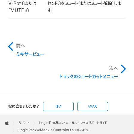
V-Pot 8または
センド3をミュート（またはミュート解除）しま
「MUTE」8
す。
前へ
ミキサービュー
次へ
トラックのショートカットメニュー
役に立ちましたか？
はい
いいえ
Apple
Footer

サポート
Logic Pro用コントロールサーフェスサポートガイド
Apple
Logic ProでのMackie Controlのチャンネルビュー