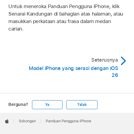
Untuk meneroka Panduan Pengguna iPhone, klik
Senarai Kandungan di bahagian atas halaman, atau
masukkan perkataan atau frasa dalam medan
carian.
Seterusnya
Model iPhone yang serasi dengan iOS
26
Berguna?
Ya
Tidak
Apple
Footer

Sokongan
Panduan Pengguna iPhone
Apple