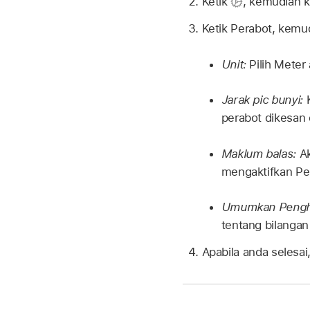
Ketik
,
kemudian k
Ketik Perabot, kemu
Unit:
Pilih Meter 
Jarak pic bunyi:
K
perabot dikesan 
Maklum balas:
Ak
mengaktifkan Per
Umumkan Penghu
tentang bilangan
Apabila anda selesai