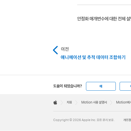
상단 및 하단 핸들은 
다음 중 한 가지를 수행하십
Motion에서,
클립을 안
부드럽게:
카메라의
푸티지에서 X 및 Y 
추적 영역을 중앙에서
X 및 Y 위치의 모션 
안정화 매개변수에 대한 전체 
회전, 부드럽게 
푸티지에서 X 및 Y 위
추적 영역의 앵글 변경
이미지 회전 부드럽게 
테두리 팝업 메뉴를 
다시 클릭하여 회전-
불규칙한 확대/축소 부
캔버스에서 새로 추가된 포
이전
일반:
안정화된 푸
애니메이션 및 추적 데이터 조합하기
발생시킬 수 있습
참고:
클립이 확대/축소
재생 범위가 추적되며 캔버
온스크린 추적기에 의해 분
확대/축소:
클립을
팁:
이 방법을 이용해
도움이 되었습니까?
예
것을 피하려면 동일한 추적
Apple
Footer

지원
Motion 사용 설명서
Motion
Apple
추적 영역을 정의한 후, 
Copyright © 2026 Apple Inc. 모든 권리 보유.
개인정
분석이 정의된 추적 영역에