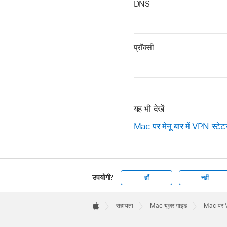
DNS
प्रॉक्सी
यह भी देखें
Mac पर मेनू बार में VPN स्टेट
उपयोगी?
हाँ
नहीं
Apple
Footer

सहायता
Mac यूज़र गाइड
Mac पर VP
Apple