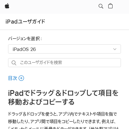
Apple
iPadユーザガイド
バージョンを選択：
こ
の
ユ
目次
ー
iPadでドラッグ＆ドロップして項目を
ザ
ガ
移動およびコピーする
イ
ドラッグ＆ドロップを使うと、アプリ内でテキストや項目を指で
ド
移動したり、アプリ間で項目をコピーしたりできます。例えば、
を