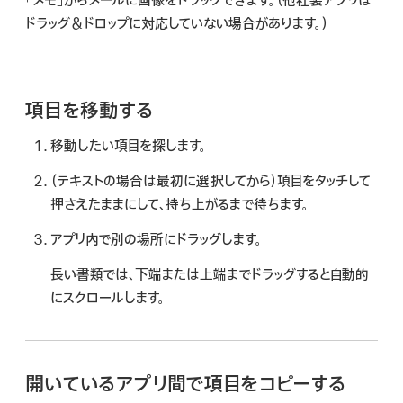
「メモ」からメールに画像をドラッグできます。（他社製アプリは
検
ドラッグ＆ドロップに対応していない場合があります。）
索
項目を移動する
移動したい項目を探します。
（テキストの場合は最初に選択してから）項目をタッチして
押さえたままにして、持ち上がるまで待ちます。
アプリ内で別の場所にドラッグします。
長い書類では、下端または上端までドラッグすると自動的
にスクロールします。
開いているアプリ間で項目をコピーする