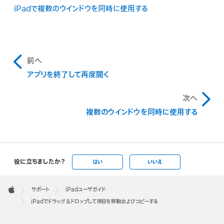
iPadで複数のウインドウを同時に使用する
前へ
アプリを終了して再度開く
次へ
複数のウインドウを同時に使用する
役に立ちましたか？
はい
いいえ
Apple
Footer

サポート
iPadユーザガイド
Apple
iPadでドラッグ＆ドロップして項目を移動およびコピーする