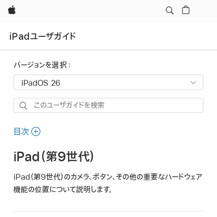
Apple
iPadユーザガイド
バージョンを選択：
こ
の
ユ
目次
ー
iPad（第9世代）
ザ
ガ
iPad（第9世代）のカメラ、ボタン、その他の重要なハードウェア
イ
機能の位置について説明します。
ド
を