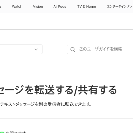
e
Watch
Vision
AirPods
TV & Home
エンターテインメン
こ
の
ユ
ー
ザ
ッセージを転送する/共有する
ガ
イ
ド
のテキストメッセージを別の受信者に転送できます。
を
検
索