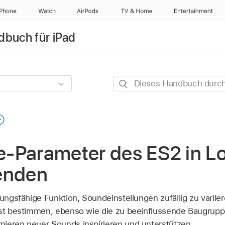
iPhone
Watch
AirPods
TV & Home
Entertainment
dbuch für iPad
Dieses
Handbuch
durchsuchen
-Parameter des ES2 in Log
enden
stungsfähige Funktion, Soundeinstellungen zufällig zu varii
bst bestimmen, ebenso wie die zu beeinflussende Baugruppe
ieren neuer Sounds inspirieren und unterstützen.