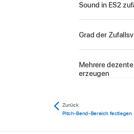
Sound in ES2 zufä
Tippe in Logic Pro a
Der Randomisierungs
Grad der Zufallsv
wiederholt werden.
Stelle in Logic Pro 
Mehrere dezente 
erzeugen
Lade in Logic Pro da
unter einem neuen
Zurück
Pitch-Bend-Bereich festlegen