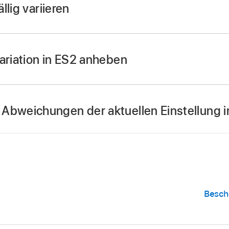
llig variieren
uf die Taste „RND Trigger“.
prozess wird durch einfaches Tippen getriggert und kann
ariation in ES2 anheben
einen höheren Wert mit dem Drehregler „RND Intensity“ ein.
Abweichungen der aktuellen Einstellung i
s Original-Setting nach jeder zufälligen Änderung neu und
 Namen.
Besch