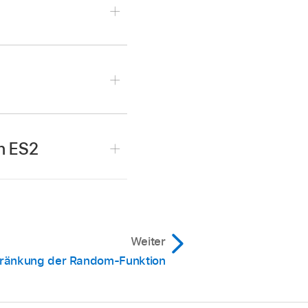
 so oft wie gewünscht
n ES2
 sichere jeden Stand
Weiter
ränkung der Random-Funktion