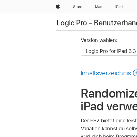
Apple
Store
Mac
iPad
Logic Pro – Benutzerhan
Version wählen:
Inhaltsverzeichnis
Randomize
iPad verw
Der ES2 bietet eine lei
Variation kannst du sel
wird dich beim Programm