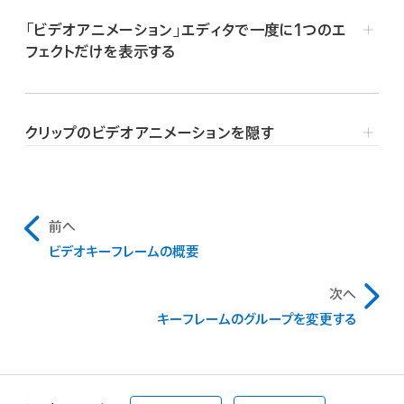
「ビデオアニメーション」エディタでキーフレームを選択し、
エフェクトを選択し、「ビデオアニメーション」エディタで開
「ビデオアニメーション」エディタで一度に1つのエ
Final Cut Proの「ビデオアニメーション」エディタでキーフ
Option＋Shift＋Deleteキーを押します。
閉用三角ボタンをクリックして展開します。
フェクトだけを表示する
レームを選択します。
「ビデオ」インスペクタで目的のキーフレームに移動し、「キ
以下のいずれかの操作を行います:
ーフレーム」ボタンをクリックします。
クリップのビデオアニメーションを隠す
キーフレームの時間上の位置を変更する:
キーフレー
ムを左または右にドラッグします。
Final Cut Proで、「クリップ」＞「アニメーションをソロにす
る」と選択します（またはControl＋Shift＋Vキーを押し
ドラッグ中に タイムコード 値が表示されます。
タイムラインでクリップを
選択
して、「クリップ」＞「ビデオア
ます）。
エフェクトによってはパラメータが複数あり、それぞれ個別
ニメーションを隠す」と選択します（またはControl＋Vキ
前へ
にキーフレームを追加できます。これらのパラメータは、「ビ
「ビデオアニメーション」エディタで、表示されているエフェク
ーを押します）。
ビデオキーフレームの概要
デオアニメーション」エディタでエフェクト名の横にある下向
トの名前の横にある開閉用三角ボタンをクリックし、エフェ
タイムラインの左上隅にある「ツール」ポップアップメニュー
「ビデオアニメーション」エディタの左上隅にある閉じるボ
き矢印をクリックすると表示されます。また、「ビデオ」イン
次へ
クトを選択します。
をクリックして、「選択」
または「範囲選択」
を選択し
タン
をクリックします。
スペクタだけにコントロールが表示されるパラメータもあ
キーフレームのグループを変更する
ます（または、「選択」の場合はAキー、「範囲選択」の場合
Final Cut Proで「ビデオ」インスペクタが表示されていな
注記:
ります。
タイムラインでControlキーを押したままクリップをクリッ
はRキーを押します）。
い場合は、以下のいずれかの操作を行います:
クして、「ビデオアニメーションを隠す」を選択します。
「ビデオアニメーション」エディタまたは「ビデオ」インスペク
キーフレームのパラメータ値を変更する:
キーフレーム
タの「エフェクト」セクションで、キーフレームを追加したい
「ウインドウ」＞「ワークスペースに表示」＞「インスペ