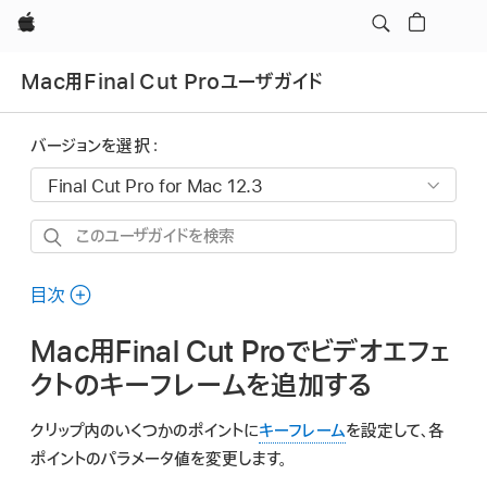
Apple
Mac用Final Cut Proユーザガイド
バージョンを選択：
こ
の
ユ
目次
ー
Mac用Final Cut Proでビデオエフェ
ザ
ガ
クトのキーフレームを追加する
イ
クリップ内のいくつかのポイントに
キーフレーム
を設定して、各
ド
ポイントのパラメータ値を変更します。
を