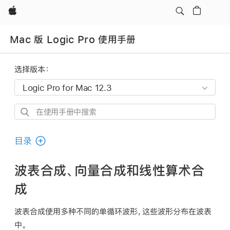
Apple
Mac 版 Logic Pro 使用手册
选择版本：
在
使
用
目录
手
册
波表合成、向量合成和线性算术合
中
成
搜
索
波表合成使用多种不同的单循环波形，这些波形分布在
波表
中。