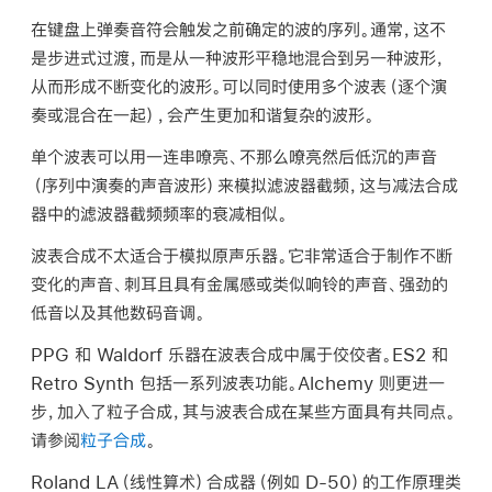
在键盘上弹奏音符会触发之前确定的波的序列。通常，这不
是步进式过渡，而是从一种波形平稳地混合到另一种波形，
从而形成不断变化的波形。可以同时使用多个波表（逐个演
奏或混合在一起），会产生更加和谐复杂的波形。
单个波表可以用一连串嘹亮、不那么嘹亮然后低沉的声音
（序列中演奏的声音波形）来模拟滤波器截频，这与减法合成
器中的滤波器截频频率的衰减相似。
波表合成不太适合于模拟原声乐器。它非常适合于制作不断
变化的声音、刺耳且具有金属感或类似响铃的声音、强劲的
低音以及其他数码音调。
PPG 和 Waldorf 乐器在波表合成中属于佼佼者。ES2 和
Retro Synth 包括一系列波表功能。Alchemy 则更进一
步，加入了粒子合成，其与波表合成在某些方面具有共同点。
请参阅
粒子合成
。
Roland LA（线性算术）合成器（例如 D-50）的工作原理类