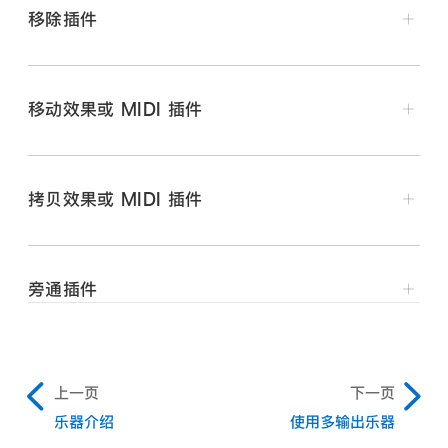
移除插件
件。
在 Logic Pro 通道条中，将指针置于插件插槽上方，点
按出现在右侧的箭头，然后从弹出式菜单中选取“没有插
移动效果或 MIDI 插件
件”。
在 Logic Pro 通道条中，将插件向上或向下拖移，或拖
到其他通道条。
将指针置于被占用的 MIDI 效果插槽的上方或下方，点
拷贝效果或 MIDI 插件
若要获得指引，请使用移动插件时出现的彩线。
按出现的绿线，然后从弹出式菜单中选取插件。
在 Logic Pro 通道条中，按住 Option 键并将插件拖
按住 Option 键点按“乐器”插槽。
到未使用的插槽。
你可以从弹出式菜单中选取传统插件。
旁通插件
在 Logic Pro 中，若要旁通单个插件，请执行以下一项
上一页
下一页
操作：
乐器介绍
使用多输出乐器
通道条中最后一个可见的空白“音频效果”插槽只显示一