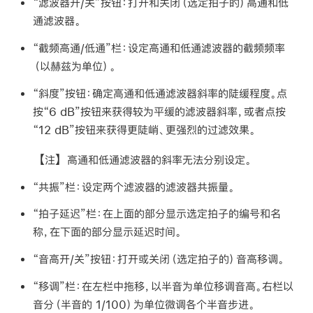
“滤波器开/关”按钮：
打开和关闭（选定拍子的）高通和低
通滤波器。
“截频高通/低通”栏：
设定高通和低通滤波器的截频频率
（以赫兹为单位）。
“斜度”按钮：
确定高通和低通滤波器斜率的陡缓程度。点
按“6 dB”按钮来获得较为平缓的滤波器斜率，或者点按
“12 dB”按钮来获得更陡峭、更强烈的过滤效果。
【注】
高通和低通滤波器的斜率无法分别设定。
“共振”栏：
设定两个滤波器的滤波器共振量。
“拍子延迟”栏：
在上面的部分显示选定拍子的编号和名
称，在下面的部分显示延迟时间。
“音高开/关”按钮：
打开或关闭（选定拍子的）音高移调。
“移调”栏：
在左栏中拖移，以半音为单位移调音高。右栏以
音分（半音的 1/100）为单位微调各个半音步进。