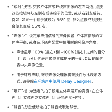
“成对”按钮：
交换立体声或环绕声图像的左右两边。点按
这些按钮将从左到右反转拍子的位置，或从右到左反转。
例如，如果一个拍子被设为 55% 左，那么点按成对按钮
会使其变成 55% 右。
“声像”栏：
设定单声道信号的声像位置，立体声信号的立
体声平衡，或者在环绕声配置中使用时的环绕声角度。
声像显示 100%（最左）到 -100%（最右）之间的百分
比，该百分比代表声像位置或拍子的平衡。0% 的值代
表中央声像位置。
用于环绕声时，环绕声像处理器将替换百分比表示方
式。请参阅
在环绕声中使用 Delay Designer
。
“展开”栏：
为选定的拍子设定立体声展开的宽度（在立体
声-到-立体声或立体声-到-环绕声实例中）。
“静音”按钮:
使所选拍子静音或取消静音。