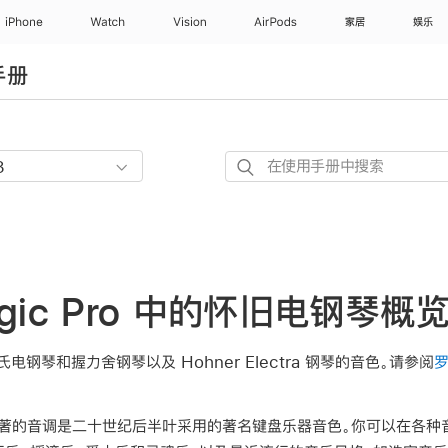
iPhone
Watch
Vision
AirPods
家居
娱乐
手册
在
使
用
手
册
中
ogic Pro 中的怀旧电钢琴概
搜
索
钢琴和握力舍钢琴以及 Hohner Electra 钢琴的音色。请参阅
些显著的音调是二十世纪后半叶采用的著名键盘乐器音色。你可以在各