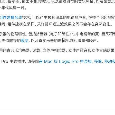
行乐、摇滚乐、爵士乐和灵魂乐，以及最近流行的音乐风格，如浩室音
十年代风靡一时。
组件建模合成
技术，可以产生极其逼真的电钢琴声音，在整个 88 
期间，组件建模在采样、采样循环或过滤效果之间不会存在突然变化。
乐器的物理特性，包括拾音器（电子和磁性）栏中电钢琴的簧、音叉和
和类似响铃的
瞬变
，以及真实乐器的击槌机制和减震器噪声。
用的古典乐均衡器、过载、立体声相位器、立体声震音和立体合唱效果
 Pro 中的插件，请参阅
在 Mac 版 Logic Pro 中添加、移除、移