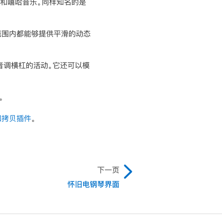
乐和嘻哈音乐。同样知名的是
键范围内都能够提供平滑的动态
音调横杠的活动。它还可以模
。
动和拷贝插件
。
下一页
怀旧电钢琴界面