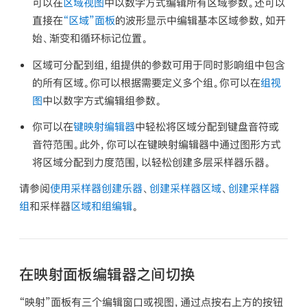
可以在
区域视图
中以数字方式编辑
所有
区域参数。还可以
直接在
“区域”面板
的波形显示中编辑基本区域参数，如开
始、渐变和循环标记位置。
区域可分配到
组
，组提供的参数可用于同时影响组中包含
的所有区域。你可以根据需要定义多个组。你可以在
组视
图
中以数字方式编辑组参数。
你可以在
键映射编辑器
中轻松将区域分配到键盘音符或
音符范围。此外，你可以在键映射编辑器中通过图形方式
将区域分配到力度范围，以轻松创建多层采样器乐器。
请参阅
使用采样器创建乐器
、
创建采样器区域
、
创建采样器
组
和采样器
区域和组编辑
。
在映射面板编辑器之间切换
“映射”面板有三个编辑窗口或视图，通过点按右上方的按钮