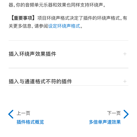
器。你的音频单元乐器和效果也同样支持环绕声。
【重要事项】
项目环绕声格式决定了插件的环绕声格式。有
关更多信息，请参阅
设定环绕声格式
。
插入环绕声效果插件
在 Logic Pro 中，将通道条的输出设定为环绕声。请参
阅
设定通道条输出格式
。
插入与通道格式不符的插件
点按任一“插入”插槽，然后浏览至“单声道 → 环绕声”
在 Logic Pro 中，按住 Option 键点按通道条的“插
（在单声道通道条上）、“立体声 → 环绕声”（在立体声
入”插槽。
通道条上)，或你想使用的插件的“环绕声”版本（在环绕
声通道条上）。
弹出式菜单显示插件所有可用的格式，而非只显示匹配
上一页
下一页
通道的格式。任何可能需要的向下或向上混音会自动进
例如，在立体声通道条中，浏览至“延迟”> Delay
插件格式概览
多倍单声道效果
行。
Designer >“立体声 → 5.1”。如果项目环绕声格式设
为 7.1，则立体声通道条的“插件”弹出式菜单将如下显