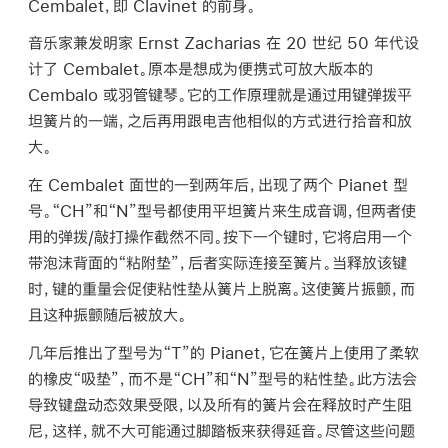
Cembalet，即 Clavinet 的前身。
音乐家兼发明家 Ernst Zacharias 在 20 世纪 50 年代设
计了 Cembalet。原本是想成为便携式可放大版本的
Cembalo 或羽管键琴。它的工作原理就是通过用键弹拨平
坦簧片的一端，之后再用跟电吉他相似的方式进行拾音和放
大。
在 Cembalet 面世的一到两年后，出现了两个 Pianet 型
号。“CH”和“N”型号都使用平坦簧片来生成音调，但两者使
用的弹拨/敲打操作截然不同。按下一个键时，它将启用一个
带泡沫背面的“粘附垫”，后者实际连接至簧片。当释放该键
时，键的重量会促使粘性垫从簧片上脱离。这使簧片振颤，而
且这种振颤随后被放大。
几年后推出了型号为“T”的 Pianet，它在簧片上使用了柔软
的橡皮“吸垫”，而不是“CH”和“N”型号的粘性垫。此方法会
导致键盘动态效果受限，以及所有的簧片会在释放时产生阻
尼，这样，就不大可能通过脚踏板来获得延音。尽管这些问题