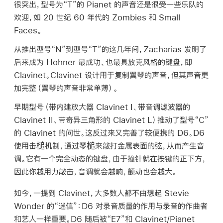
很突出，型号为“T”的 Pianet 的声音还是很受一些乐队的
欢迎，如 20 世纪 60 年代的 Zombies 和 Small
Faces。
从推出型号“N”到型号“T”的这几年间，Zacharias 发明了
后来成为 Hohner 最成功、也最具放克风格的键盘，即
Clavinet。Clavinet 设计用于复制翼琴的声音，但其声音更
加完整（翼琴的声音非常单薄）。
早期型号（带内建放大器 Clavinet I、带音调滤波器的
Clavinet II、带奇异三角形的 Clavinet L）推动了型号“C”
的 Clavinet 的问世。这反过来又完善了较便携的 D6。D6
使用击槌机制，通过琴槌来敲打金属表面的弦，从而产生音
调。它有一个完全动态的键盘，由于撞针就在按键的正下方，
因此你越用力敲击，音调就会越响，颤动也会越大。
如今，一提到 Clavinet，大多数人都不由想起 Stevie
Wonder 的“迷信”：D6 对录音质量的作用与录音的作曲者
和艺人一样重要。D6 随后被“E7”和 Clavinet/Pianet