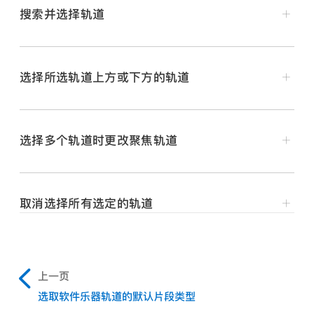
搜索并选择轨道
选择相邻轨道：
按住 Shift 键点按轨道头。
在 Logic Pro 中，从主菜单栏选取“轨道”>“搜索并选
选择不相邻轨道：
按住 Command 键点按轨道头。
择轨道”（或按下 Option-Command-T）。
选择所选轨道上方或下方的轨道
【注】
输入轨道名称或轨道编号。输入文本时，结果列表会显示
编辑轨道参数
在 Logic Pro 中，使用以下一种
键盘命令
：
名称和编号匹配的轨道。若要清除搜索栏，请点按栏右侧
的“关闭”按钮
。
选择多个轨道时更改聚焦轨道
选择上一个轨道
【注】
搜索结果列表中会显示隐藏轨道的名称，其旁边
有
“隐藏”
一词。选择某个隐藏轨道会取消隐藏该轨道。
选择下一个轨道
若要选择轨道，请在结果列表中点按轨道名称。
取消选择所有选定的轨道
在 Logic Pro 中，选定多个轨道后，你可以点按轨道编
若要关闭搜索栏，请按下 Escape (Esc) 键或点按搜索
在 Logic Pro 中，选择任何未选定的轨道。
号（在轨道头的左侧）来选择你要聚焦的轨道。
栏之外的位置。
上一页
选取软件乐器轨道的默认片段类型