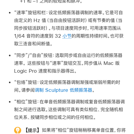
+1 和 –1 之间的较短柔和脉冲。
“速率”旋钮和栏：
设定低频振荡器调制的速率。它是可自
由定义的 Hz 值（当自由按钮活跃时）或有节奏的值（当
同步按钮活跃时）。与项目速度同步时，可用速率范围从
1/64 音符的速度到 32
小节
的周期性持续时间。也可获
取三连音和间断值。
“同步”/“自由”按钮：
选取同步或自由运行的低频振荡器
速率。 这些按钮与“速率”旋钮交互。同步值从 Mac 版
Logic Pro 速度和指示器得出。
“包络”旋钮：
设定低频振荡器调制渐强或渐弱所需的时
间。请参阅
调制 Sculpture 低频振荡器
。
“相位”旋钮：
在单音低频振荡器调制或复音低频振荡器调
制之间进行选取。这些调制可具有类似相位、完全随机相
位关系、按键同步相位或之间的任何相位。
【提示】
如果将“相位”旋钮稍稍移离单音位置，你将