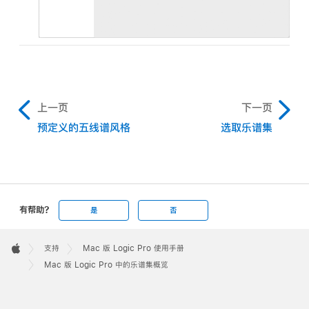
上一页
下一页
预定义的五线谱风格
选取乐谱集
有帮助?
是
否
Apple
Footer

支持
Mac 版 Logic Pro 使用手册
Apple
Mac 版 Logic Pro 中的乐谱集概览