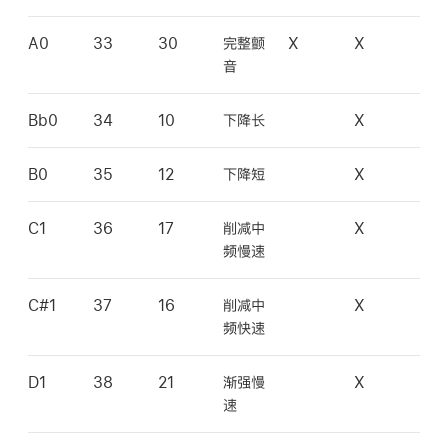
A0
33
30
完整颤
X
X
音
Bb0
34
10
下降长
X
B0
35
12
下降短
X
C1
36
17
削减中
X
频慢速
C#1
37
16
削减中
X
频快速
D1
38
21
渐强慢
X
速