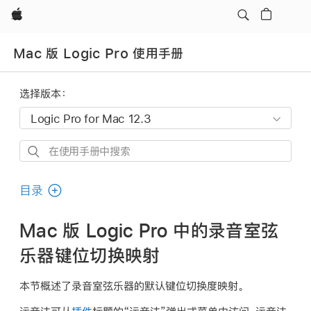
Apple
Mac 版 Logic Pro 使用手册
选择版本：
在
使
用
目录
手
册
Mac 版 Logic Pro 中的录音室弦
中
乐器键位切换映射
搜
索
本节概述了录音室弦乐器的默认键位切换度映射。