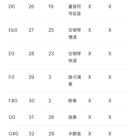
D0
26
19
重音符
X
X
号延音
Eb0
27
25
古钢琴
X
X
慢速
E0
28
23
古钢琴
X
X
快速
F0
29
3
跳弓演
X
X
奏
F#0
30
2
断奏
X
X
G0
31
28
拨奏
X
X
G#0
32
29
半颤音
X
X