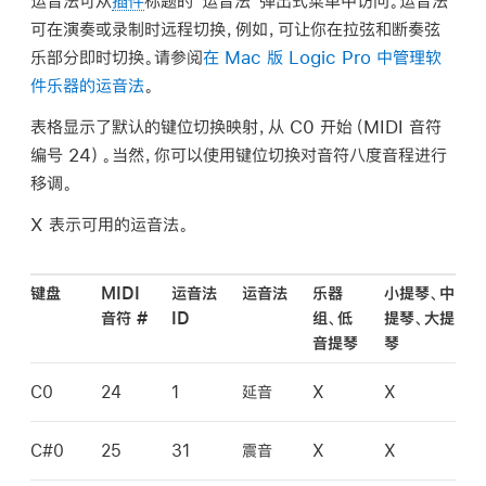
运音法可从
插件
标题的“运音法”弹出式菜单中访问。运音法
可在演奏或录制时远程切换，例如，可让你在拉弦和断奏弦
乐部分即时切换。请参阅
在 Mac 版 Logic Pro 中管理软
件乐器的运音法
。
表格显示了默认的键位切换映射，从 C0 开始（MIDI 音符
编号 24）。当然，你可以使用键位切换对音符八度音程进行
移调。
X 表示可用的运音法。
键盘
MIDI
运音法
运音法
乐器
小提琴、中
音符 #
ID
组、低
提琴、大提
音提琴
琴
C0
24
1
延音
X
X
C#0
25
31
震音
X
X