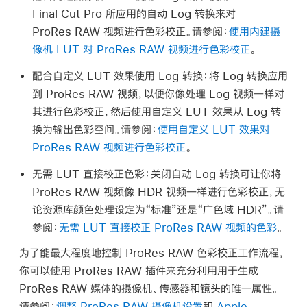
Final Cut Pro 所应用的自动 Log 转换来对
ProRes RAW
视频进行色彩校正。请参阅：
使用内建摄
像机 LUT 对 ProRes RAW 视频进行色彩校正
。
配合自定义 LUT 效果使用 Log 转换：
将 Log 转换应用
到
ProRes RAW
视频，以便你像处理 Log 视频一样对
其进行色彩校正，然后使用自定义 LUT 效果从 Log 转
换为输出色彩空间。请参阅：
使用自定义 LUT 效果对
ProRes RAW 视频进行色彩校正
。
无需 LUT 直接校正色彩：
关闭自动 Log 转换可让你将
ProRes RAW
视频像 HDR 视频一样进行色彩校正，无
论资源库颜色处理设定为“标准”还是“广色域 HDR”。请
参阅：
无需 LUT 直接校正 ProRes RAW 视频的色彩
。
为了能最大程度地控制
ProRes RAW
色彩校正工作流程，
你可以使用
ProRes RAW
插件来充分利用用于生成
ProRes RAW
媒体的摄像机、传感器和镜头的唯一属性。
请参阅：
调整 ProRes RAW 摄像机设置
和
Apple