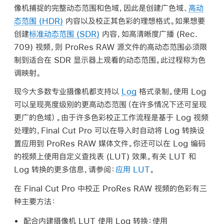
像机捕捉的完整动态范围和色域，因此是创建广色域、
高动
态范围 (HDR)
内容以及校正其色彩的理想格式。如果想要
创建
标准动态范围 (SDR)
内容，如高清晰度广播 (Rec.
709) 视频，则
ProRes RAW
源文件的高动态范围必须限
制到适合在 SDR 显示器上观看的动态范围。此过程称为
色
调映射
。
现今大多数专业摄像机都支持以
Log
格式录制。使用 Log
可以呈现亮度级别的更高动态范围（在许多情况下还可呈现
更广的色域）。由于许多色彩校正工作流程是基于 Log 视频
处理的，Final Cut Pro 可以在导入时自动将 Log 转换设
置应用到
ProRes RAW
媒体文件。你还可以在 Log 编码
的视频上使用自定义
查找表
(LUT) 效果。有关 LUT 和
Log 转换的更多信息，请参阅：
应用 LUT
。
在 Final Cut Pro 中校正
ProRes RAW
视频的色彩有三
种主要方法：
配合内建摄像机 LUT 使用 Log 转换：
使用