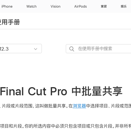
iPhone
Watch
Vision
AirPods
家居
娱乐
 使用手册
在
使
用
手
册
中
Final Cut Pro 中批量共享
搜
索
、片段或片段范围，这叫做
批量共享
。在
浏览器
中选择项目、片段或范
项目和片段。你的所选内容中必须只包含项目或只包含片段。并非所