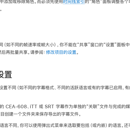
板中添加或移除角色。而必须先使用
时间线索引
的“角色”面板调整各个
。
（如不同的帧速率或帧大小），你不能在“共享”窗口的“设置”面板
然后再批量共享。请参阅：
修改项目的设置
。
设置
设置不同（如不同的字幕格式、不同的活跃语言或有的字幕已启用，有
 CEA-608、iTT 或 SRT 字幕作为单独的“关联”文件与完成的
 为每个项目创建一个文件夹来保存导出的字幕文件。
言不同，你可以使用弹出式菜单来选取要包括（或内嵌）的语言。还可以让 F