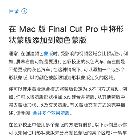
使
用
目录
手
册
在 Mac 版 Final Cut Pro 中将形
中
状蒙版添加到颜色蒙版
搜
索
通常，在创建颜色
蒙版
时，受影响的视频区域会比预期多。例
如，屏幕右侧可能是要进行色彩校正的灰色汽车，而左侧是
不想更改的灰色汽车。在这种情况下，可以添加一个或多个
形状蒙版，以将颜色蒙版限制为形状蒙版定义的区域。
你可以使用蒙版混合模式将蒙版设定为以不同方式互动。例
如，你可以将蒙版形状相加以创建合并蒙版，从其他蒙版中
减去蒙版形状，以及交叉蒙版。有关蒙版交互方式的完整描
述，请参阅：
合并多个效果蒙版
。
在色彩校正中使用多个蒙版的方法有很多。以下示例显示你
可以如何使用形状蒙版来分离颜色蒙版的某个区域：一辆车