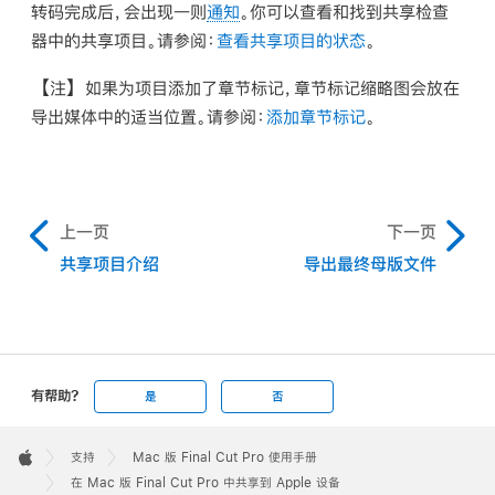
转码完成后，会出现一则
通知
。你可以查看和找到共享检查
器中的共享项目。请参阅：
查看共享项目的状态
。
【注】
如果为项目添加了章节标记，章节标记缩略图会放在
导出媒体中的适当位置。请参阅：
添加章节标记
。
上一页
下一页
共享项目介绍
导出最终母版文件
有帮助?
是
否
Apple
Footer

支持
Mac 版 Final Cut Pro 使用手册
Apple
在 Mac 版 Final Cut Pro 中共享到 Apple 设备