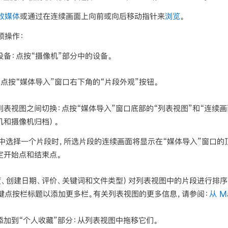
放媒体
或通过在连续画面上向前或向后移动指针来
浏览
。
项操作：
设备：
点按“摄像机”部分中的设备。
：
点按“媒体导入”窗口右下角的“片段外观”按钮。
列表视图之间切换：
点按“媒体导入”窗口底部的“列表视图”和“连续
机和摄像机归档）。
中选择一个片段时，所选片段的连续画面将显示在“媒体导入”窗口的
定开始点和结束点。
、创建日期、评价、关键词和文件类型）对列表视图中的片段进行排序
ol 键点按栏标题以添加更多栏。有关列表视图的更多信息，请参阅：
从 
加到“个人收藏”部分：
从列表视图中拖移它们。