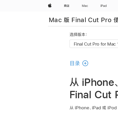
Apple
商店
Mac
iPad
Mac 版 Final Cut Pro
选择版本：
目录
从 iPhone
Final Cut 
从 iPhone、iPad 或