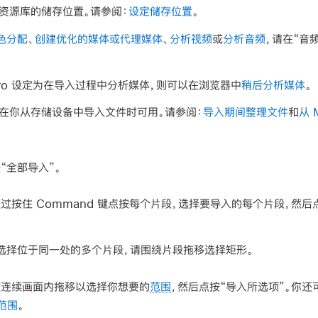
资源库的储存位置。请参阅：
设定储存位置
。
色分配
、
创建优化的媒体或代理媒体
、
分析视频
或
分析音频
，请在“音频
ut Pro 设定为在导入过程中分析媒体，则可以在浏览器中
稍后分析媒体
。
在你从存储设备中导入文件时可用。请参阅：
导入期间整理文件
和
从 
“全部导入”。
过按住 Command 键点按每个片段，选择要导入的每个片段，然后点
选择位于同一处的多个片段，请围绕片段拖移选择矩形。
该连续画面内拖移以选择你想要的
范围
，然后点按“导入所选项”。你
范围
。