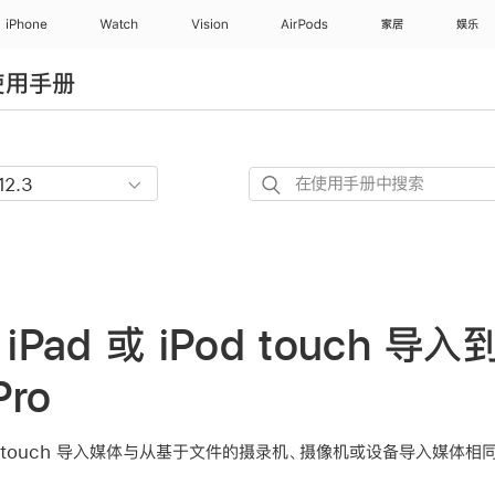
iPhone
Watch
Vision
AirPods
家居
娱乐
 使用手册
在
使
用
手
册
中
、iPad 或 iPod touch 导入
搜
索
Pro
 iPod touch 导入媒体与从基于文件的摄录机、摄像机或设备导入媒体相同