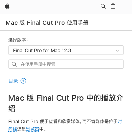
Apple
Mac 版 Final Cut Pro 使用手册
选择版本：
在
使
用
目录
手
册
Mac 版 Final Cut Pro 中的播放介
中
绍
搜
索
Final Cut Pro 便于查看和欣赏媒体，而不管媒体是位于
时
间线
还是
浏览器
中。