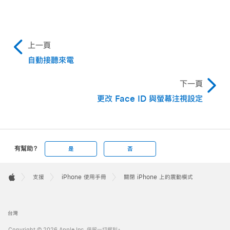
上一頁
自動接聽來電
下一頁
更改 Face ID 與螢幕注視設定
有幫助？
是
否
Apple
Footer

支援
iPhone 使用手冊
關閉 iPhone 上的震動模式
Apple
台灣
Copyright © 2026 Apple Inc. 保留一切權利。