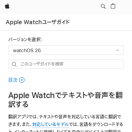
Apple
Apple Watchユーザガイド
バージョンを選択：
こ
の
ユ
目次
ー
Apple Watchでテキストや音声を翻
ザ
ガ
訳する
イ
翻訳アプリでは、テキストや音声を対応している言語に翻訳で
ド
きます。また、
対応しているモデル
では、言語をダウンロードする
を