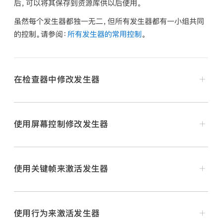
后，可以将其保存到资源库供以后使用。
虽然每个发生器都独一无二，但所有发生器都有一小组共同
的控制。请参阅：
所有发生器的常用控制
。
在检查器中修改发生器
在 Motion 的层列表、时间线或画布中，选择一个已应
用的发生器。
使用屏幕控制修改发生器
【注】
有关将发生器添加到项目的信息，请参阅：
添加
发生器
。
在发生器检查器中，调整参数控制。
使用关键帧来激活发生器
有关每个发生器特定的控制的信息，请参阅：
图像发生器
介绍
或
文字发生器介绍
。
使用行为来激活发生器
在 Motion 的层列表、画布或时间线中，选择要激活的