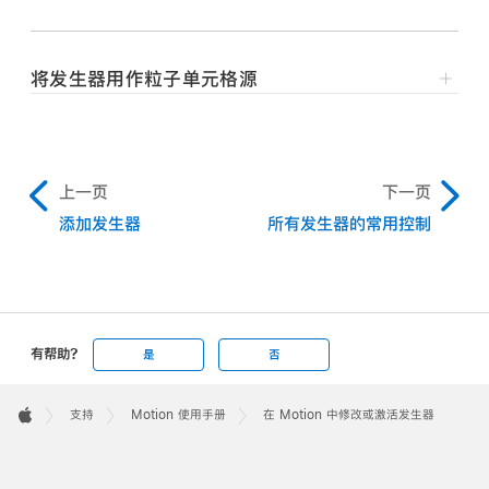
发生器。
将播放头移到要动画开始的帧位置，然后按下 A 键以打
将发生器用作粒子单元格源
开关键帧动画录制。
在 Motion 中，选择层列表、时间线或画布中的发生器。
将星形发生器添加到 Motion 项目。
在发生器检查器中或使用屏幕控制（如果可用），调整发
在画布工具栏中，点按住变换工具弹出式菜单，然后选取
在发生器检查器中，将指针移到“针点不透明度”参数行
生器参数。
“调整项”。
上一页
下一页
右侧的上方。
一个关键帧被添加到参数。
添加发生器
所有发生器的常用控制
“动画”菜单（下箭头）显示。
将软渐变发生器添加到 Motion 项目。
将播放头移到你要创建下一个关键帧的帧位置，然后再
点按“针点不透明度”参数的“动画”菜单，然后选取“添
次调整发生器参数。
加参数
行为”>
“随机化”。
播放项目（按下空格键）。
有帮助?
是
否
动画发生器参数会根据关键帧创建一个移动且不断变化
的纹理。
Apple
Footer

支持
Motion 使用手册
在 Motion 中修改或激活发生器
对此效果满意时，再次按下 A 键来关闭关键帧录制。
Apple
【注】
关键帧设定介