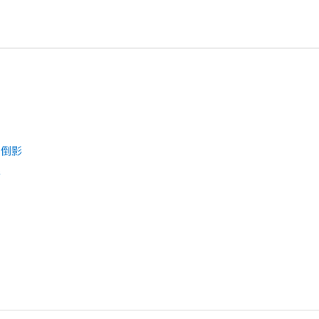
画布上方的“渲染”弹出式菜单，然后选取“倒影”（或按下 Control-Opti
响倒影
影