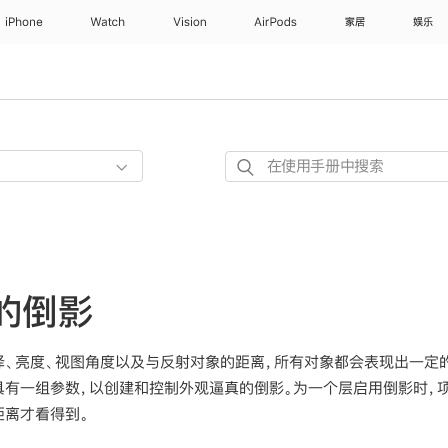
iPhone
Watch
Vision
AirPods
家居
娱乐
在
使
用
手
册
中
中的倒影
搜
索
、亮度、视图角度以及与反射对象的距离，所有对象都会表现出一定的反
具有一组参数，以创建和控制外观逼真的倒影。为一个层启用倒影时，
距离才看得到。