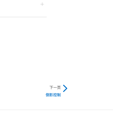
on-R）。
下一页
倒影控制