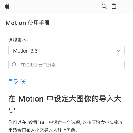
Apple
Motion 使用手册
选择版本：
在
使
用
目录
手
册
在 Motion 中设定大图像的导入大
中
小
搜
索
你可以在“设置”窗口中设定一个选项，以按原始大小或缩放
来适合画布大小来导入大静止图像。